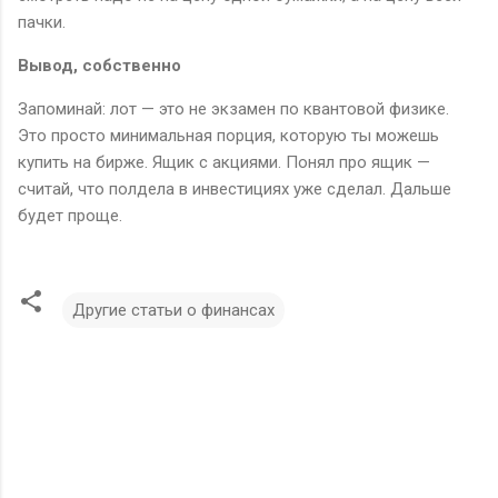
пачки.
Вывод, собственно
Запоминай: лот — это не экзамен по квантовой физике.
Это просто минимальная порция, которую ты можешь
купить на бирже. Ящик с акциями. Понял про ящик —
считай, что полдела в инвестициях уже сделал. Дальше
будет проще.
Другие статьи о финансах
К
о
м
м
е