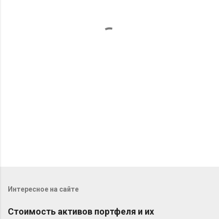
н
т
а
р
и
и
Интересное на сайте
Стоимость активов портфеля и их